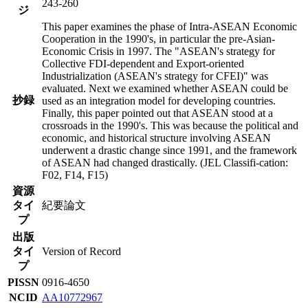
243-260
ジ
This paper examines the phase of Intra-ASEAN Economic
Cooperation in the 1990's, in particular the pre-Asian-
Economic Crisis in 1997. The "ASEAN's strategy for
Collective FDI-dependent and Export-oriented
Industrialization (ASEAN's strategy for CFEI)" was
evaluated. Next we examined whether ASEAN could be
抄録
used as an integration model for developing countries.
Finally, this paper pointed out that ASEAN stood at a
crossroads in the 1990's. This was because the political and
economic, and historical structure involving ASEAN
underwent a drastic change since 1991, and the framework
of ASEAN had changed drastically. (JEL Classifi-cation:
F02, F14, F15)
資源
タイ
紀要論文
プ
出版
タイ
Version of Record
プ
PISSN
0916-4650
NCID
AA10772967