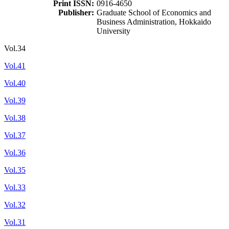
Print ISSN:
0916-4650
Publisher:
Graduate School of Economics and
Business Administration, Hokkaido
University
Vol.34
Vol.41
Vol.40
Vol.39
Vol.38
Vol.37
Vol.36
Vol.35
Vol.33
Vol.32
Vol.31