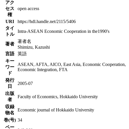
アク
セス
open access
権
URI
https://hdl.handle.net/2115/5406
タイ
Intra-ASEAN Economic Cooperation in the1990's
トル
著者名
著者
Shimizu, Kazushi
言語
英語
キー
ASEAN, AFTA, AICO, East Asia, Economic Cooperation,
ワー
Economic Integration, FTA
ド
発行
2005-07
日
出版
Faculty of Economics, Hokkaido University
者
収録
Economic journal of Hokkaido University
物名
巻(号)
34
ペー