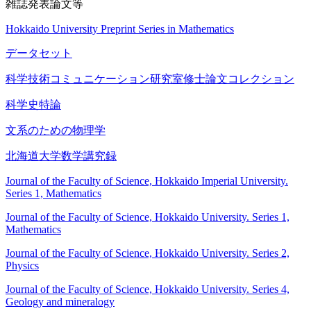
雑誌発表論文等
Hokkaido University Preprint Series in Mathematics
データセット
科学技術コミュニケーション研究室修士論文コレクション
科学史特論
文系のための物理学
北海道大学数学講究録
Journal of the Faculty of Science, Hokkaido Imperial University.
Series 1, Mathematics
Journal of the Faculty of Science, Hokkaido University. Series 1,
Mathematics
Journal of the Faculty of Science, Hokkaido University. Series 2,
Physics
Journal of the Faculty of Science, Hokkaido University. Series 4,
Geology and mineralogy