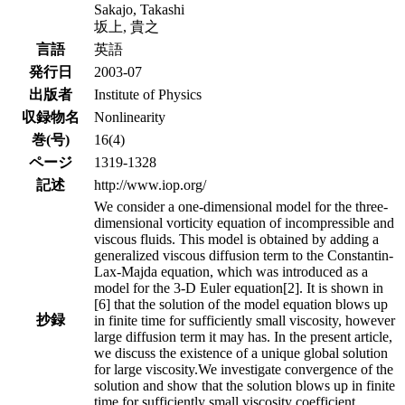
Sakajo, Takashi
坂上, 貴之
言語
英語
発行日
2003-07
出版者
Institute of Physics
収録物名
Nonlinearity
巻(号)
16(4)
ページ
1319-1328
記述
http://www.iop.org/
We consider a one-dimensional model for the three-
dimensional vorticity equation of incompressible and
viscous fluids. This model is obtained by adding a
generalized viscous diffusion term to the Constantin-
Lax-Majda equation, which was introduced as a
model for the 3-D Euler equation[2]. It is shown in
[6] that the solution of the model equation blows up
抄録
in finite time for sufficiently small viscosity, however
large diffusion term it may has. In the present article,
we discuss the existence of a unique global solution
for large viscosity.We investigate convergence of the
solution and show that the solution blows up in finite
time for sufficiently small viscosity coefficient