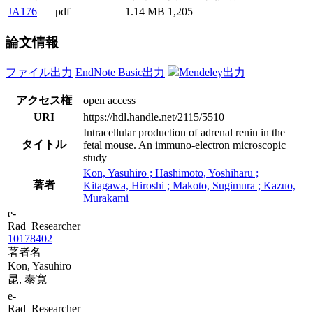
JA176
pdf
1.14 MB
1,205
論文情報
ファイル出力
EndNote Basic出力
Mendeley出力
アクセス権
open access
URI
https://hdl.handle.net/2115/5510
Intracellular production of adrenal renin in the
タイトル
fetal mouse. An immuno-electron microscopic
study
Kon, Yasuhiro ; Hashimoto, Yoshiharu ;
著者
Kitagawa, Hiroshi ; Makoto, Sugimura ; Kazuo,
Murakami
e-
Rad_Researcher
10178402
著者名
Kon, Yasuhiro
昆, 泰寛
e-
Rad_Researcher