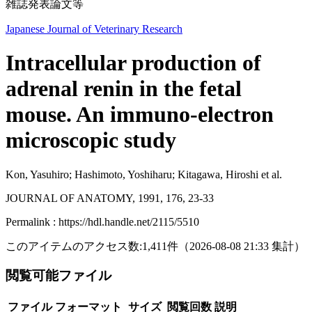
雑誌発表論文等
Japanese Journal of Veterinary Research
Intracellular production of
adrenal renin in the fetal
mouse. An immuno-electron
microscopic study
Kon, Yasuhiro; Hashimoto, Yoshiharu; Kitagawa, Hiroshi et al.
JOURNAL OF ANATOMY, 1991, 176, 23-33
Permalink : https://hdl.handle.net/2115/5510
このアイテムのアクセス数:
1,411
件
（
2026-08-08
21:33 集計
）
閲覧可能ファイル
ファイル
フォーマット
サイズ
閲覧回数
説明