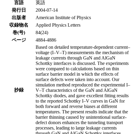
言語
英語
発行日
2004-07-14
出版者
American Institute of Physics
収録物名
Applied Physics Letters
巻(号)
84(24)
ページ
4884-4886
Based on detailed temperature-dependent current–
voltage (I–V–T) measurements the mechanism of
leakage currents through GaN and AlGaN
Schottky interfaces is discussed. The experiments
were compared to calculations based on thin
surface barrier model in which the effects of
surface defects were taken into account. Our
simulation method reproduced the experimental I–
抄録
V–T characteristics of the GaN and AlGaN
Schottky diodes, and gave excellent fitting results
to the reported Schottky I–V curves in GaN for
both forward and reverse biases at different
temperatures. The present results indicate that the
barrier thinning caused by unintentional surface-
defect donors enhances the tunneling transport
processes, leading to large leakage currents
through GaN and AlGaN Schottky interfaces.