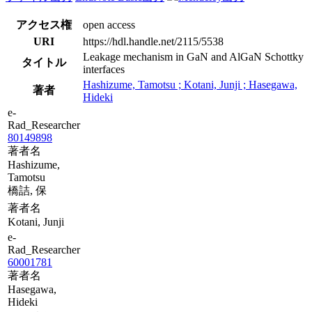
アクセス権
open access
URI
https://hdl.handle.net/2115/5538
Leakage mechanism in GaN and AlGaN Schottky
タイトル
interfaces
Hashizume, Tamotsu ; Kotani, Junji ; Hasegawa,
著者
Hideki
e-
Rad_Researcher
80149898
著者名
Hashizume,
Tamotsu
橋詰, 保
著者名
Kotani, Junji
e-
Rad_Researcher
60001781
著者名
Hasegawa,
Hideki