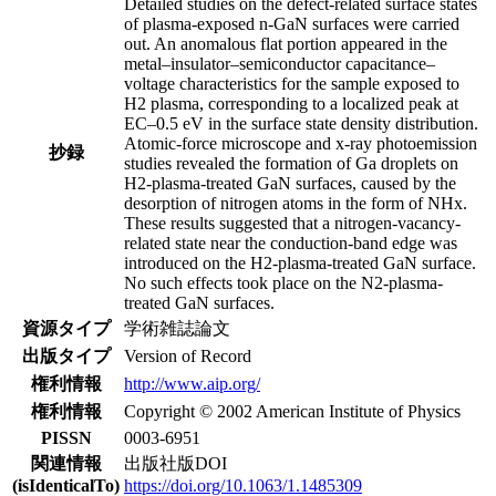
Detailed studies on the defect-related surface states
of plasma-exposed n-GaN surfaces were carried
out. An anomalous flat portion appeared in the
metal–insulator–semiconductor capacitance–
voltage characteristics for the sample exposed to
H2 plasma, corresponding to a localized peak at
EC–0.5 eV in the surface state density distribution.
Atomic-force microscope and x-ray photoemission
抄録
studies revealed the formation of Ga droplets on
H2-plasma-treated GaN surfaces, caused by the
desorption of nitrogen atoms in the form of NHx.
These results suggested that a nitrogen-vacancy-
related state near the conduction-band edge was
introduced on the H2-plasma-treated GaN surface.
No such effects took place on the N2-plasma-
treated GaN surfaces.
資源タイプ
学術雑誌論文
出版タイプ
Version of Record
権利情報
http://www.aip.org/
権利情報
Copyright © 2002 American Institute of Physics
PISSN
0003-6951
関連情報
出版社版DOI
(isIdenticalTo)
https://doi.org/10.1063/1.1485309