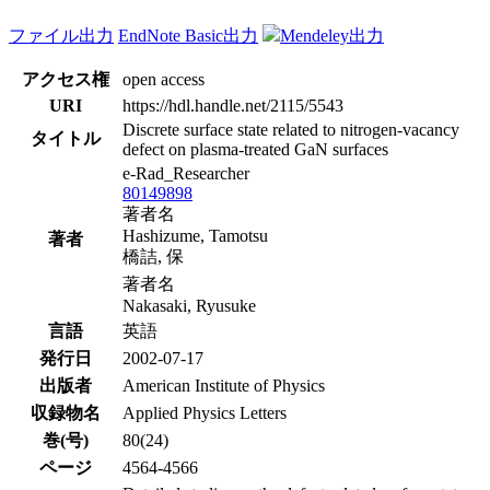
ファイル出力
EndNote Basic出力
Mendeley出力
アクセス権
open access
URI
https://hdl.handle.net/2115/5543
Discrete surface state related to nitrogen-vacancy
タイトル
defect on plasma-treated GaN surfaces
e-Rad_Researcher
80149898
著者名
Hashizume, Tamotsu
著者
橋詰, 保
著者名
Nakasaki, Ryusuke
言語
英語
発行日
2002-07-17
出版者
American Institute of Physics
収録物名
Applied Physics Letters
巻(号)
80(24)
ページ
4564-4566