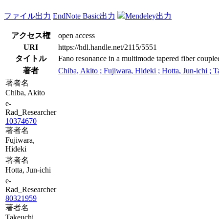
ファイル出力
EndNote Basic出力
Mendeley出力
アクセス権
open access
URI
https://hdl.handle.net/2115/5551
タイトル
Fano resonance in a multimode tapered fiber coupled
著者
Chiba, Akito ; Fujiwara, Hideki ; Hotta, Jun-ichi ; T
著者名
Chiba, Akito
e-
Rad_Researcher
10374670
著者名
Fujiwara,
Hideki
著者名
Hotta, Jun-ichi
e-
Rad_Researcher
80321959
著者名
Takeuchi,