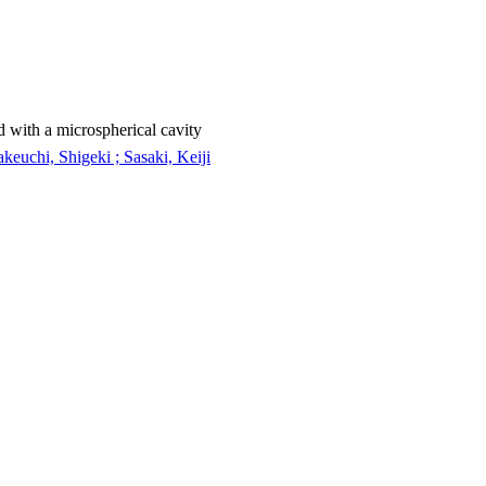
 with a microspherical cavity
akeuchi, Shigeki ; Sasaki, Keiji