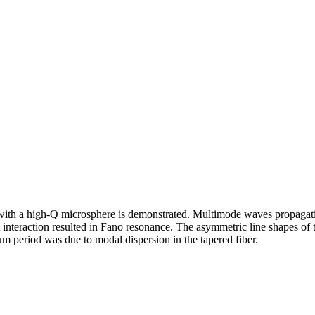
t with a high-Q microsphere is demonstrated. Multimode waves propagat
 interaction resulted in Fano resonance. The asymmetric line shapes of 
µm period was due to modal dispersion in the tapered fiber.