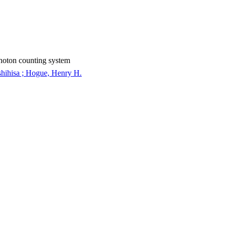
hoton counting system
shihisa ; Hogue, Henry H.