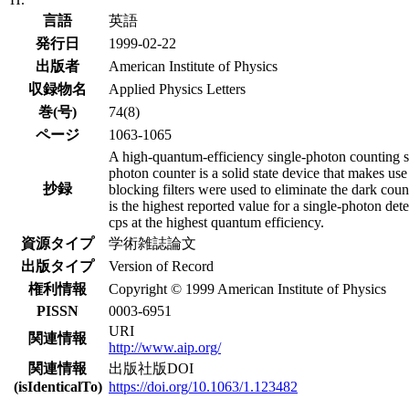
言語
英語
発行日
1999-02-22
出版者
American Institute of Physics
収録物名
Applied Physics Letters
巻(号)
74(8)
ページ
1063-1065
A high-quantum-efficiency single-photon counting sys
photon counter is a solid state device that makes us
抄録
blocking filters were used to eliminate the dark c
is the highest reported value for a single-photon de
cps at the highest quantum efficiency.
資源タイプ
学術雑誌論文
出版タイプ
Version of Record
権利情報
Copyright © 1999 American Institute of Physics
PISSN
0003-6951
URI
関連情報
http://www.aip.org/
関連情報
出版社版DOI
(isIdenticalTo)
https://doi.org/10.1063/1.123482