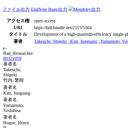
ファイル出力
EndNote Basic出力
Mendeley出力
アクセス権
open access
URI
https://hdl.handle.net/2115/5564
タイトル
Development of a high-quantum-efficiency single-p
著者
Takeuchi, Shigeki ; Kim, Jungsang ; Yamamoto, Yo
e-
Rad_Researcher
80321959
著者名
Takeuchi,
Shigeki
竹内, 繁樹
著者名
Kim, Jungsang
著者名
Yamamoto,
Yoshihisa
著者名
Hogue, Henry
H.