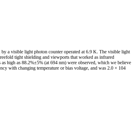
y a visible light photon counter operated at 6.9 K. The visible light
reefold tight shielding and viewports that worked as infrared
cies as high as 88.2%±5% (at 694 nm) were observed, which we believe
ciency with changing temperature or bias voltage, and was 2.0 × 104