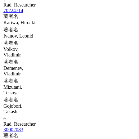
Rad_Researcher
70224714
著者名
Kariwa, Hiroaki
著者名
Ivanov, Leonid
著者名
Volkov,
Vladimir
著者名
Demenev,
Vladimir
著者名
Mizutani,
Tetsuya
著者名
Gojobori,
Takashi
e-
Rad_Researcher
30002083
著者名