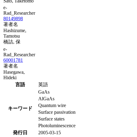
Sato, Taketomo
e-
Rad_Researcher
80149898
著者名
Hashizume,
Tamotsu
橋詰, 保
e-
Rad_Researcher
60001781
著者名
Hasegawa,
Hideki
言語
英語
GaAs
AlGaAs
Quantum wire
キーワード
Surface passivation
Surface states
Photoluminescence
発行日
2005-03-15