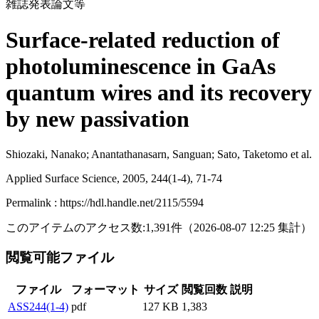
雑誌発表論文等
Surface-related reduction of
photoluminescence in GaAs
quantum wires and its recovery
by new passivation
Shiozaki, Nanako; Anantathanasarn, Sanguan; Sato, Taketomo et al.
Applied Surface Science, 2005, 244(1-4), 71-74
Permalink : https://hdl.handle.net/2115/5594
このアイテムのアクセス数:
1,391
件
（
2026-08-07
12:25 集計
）
閲覧可能ファイル
ファイル
フォーマット
サイズ
閲覧回数
説明
ASS244(1-4)
pdf
127 KB
1,383