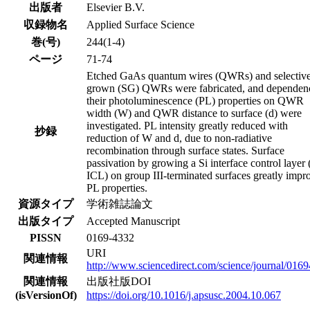
出版者
Elsevier B.V.
収録物名
Applied Surface Science
巻(号)
244(1-4)
ページ
71-74
Etched GaAs quantum wires (QWRs) and selective
grown (SG) QWRs were fabricated, and dependen
their photoluminescence (PL) properties on QWR
width (W) and QWR distance to surface (d) were
investigated. PL intensity greatly reduced with
抄録
reduction of W and d, due to non-radiative
recombination through surface states. Surface
passivation by growing a Si interface control layer 
ICL) on group III-terminated surfaces greatly impr
PL properties.
資源タイプ
学術雑誌論文
出版タイプ
Accepted Manuscript
PISSN
0169-4332
URI
関連情報
http://www.sciencedirect.com/science/journal/016
関連情報
出版社版DOI
(isVersionOf)
https://doi.org/10.1016/j.apsusc.2004.10.067