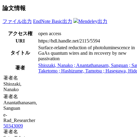
論文情報
ファイル出力
EndNote Basic出力
Mendeley出力
アクセス権
open access
URI
https://hdl.handle.net/2115/5594
Surface-related reduction of photoluminescence in
タイトル
GaAs quantum wires and its recovery by new
passivation
Shiozaki, Nanako ; Anantathanasarn, Sanguan ; Sa
著者
Taketomo ; Hashizume, Tamotsu ; Hasegawa, Hide
著者名
Shiozaki,
Nanako
著者名
Anantathanasarn,
Sanguan
e-
Rad_Researcher
50343009
著者名