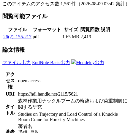
このアイテムのアクセス数:
1,561
件
（
2026-08-09
03:42 集計
）
閲覧可能ファイル
ファイル
フォーマット
サイズ
閲覧回数
説明
26(2)_155-217
pdf
1.65 MB
2,419
論文情報
ファイル出力
EndNote Basic出力
Mendeley出力
アク
セス
open access
権
URI
https://hdl.handle.net/2115/5621
森林作業用ナックルブームの軌跡および荷重制御に
タイ
関する研究
トル
Studies on Trajectory and Load Control of a Knuckle
Boom Crane for Forestry Machines
著者名
著者
毛綱, 昌弘