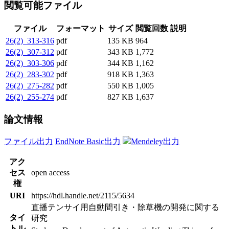
閲覧可能ファイル
ファイル
フォーマット
サイズ
閲覧回数
説明
26(2)_313-316
pdf
135 KB
964
26(2)_307-312
pdf
343 KB
1,772
26(2)_303-306
pdf
344 KB
1,162
26(2)_283-302
pdf
918 KB
1,363
26(2)_275-282
pdf
550 KB
1,005
26(2)_255-274
pdf
827 KB
1,637
論文情報
ファイル出力
EndNote Basic出力
Mendeley出力
アク
セス
open access
権
URI
https://hdl.handle.net/2115/5634
直播テンサイ用自動間引き・除草機の開発に関する
タイ
研究
トル