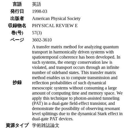
言語
英語
発行日
1998-03
出版者
American Physical Society
収録物名
PHYSICAL REVIEW E
巻(号)
57(3)
ページ
3602-3610
A transfer matrix method for analyzing quantum
transport in harmonically driven systems with
spatiotemporal coherence has been developed. In
such systems, the energy conservation law is
violated, and transport occurs through an infinite
number of sideband states. This transfer matrix
method enables us to compute transmission and
抄録
reflection probabilities of such dynamical
mesoscopic systems without consuming a large
amount of computing time and memory space. We
apply this technique to photon-assisted tunneling
(PAT) in a dual-gate field-effect transistor, and
demonstrate the possibility of observing resonant
level splittings due to the dynamical Stark effect in
dual-gate PAT devices.
資源タイプ
学術雑誌論文