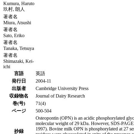
Kumura, Haruto
玖村, 朗人
著者名
Miura, Atsushi
著者名
Sato, Eriko
著者名
Tanaka, Tetsuya
著者名
Shimazaki, Kei-
ichi
言語
英語
発行日
2004-11
出版者
Cambridge University Press
収録物名
Journal of Dairy Research
巻(号)
71(4)
ページ
500-504
Osteopontin (OPN) is an acidic phosphorylated glyc
molecular weight of 29 kDa. However, SDS-PAGE anal
1997). Bovine milk OPN is phosphorylated at 27 seri
抄録