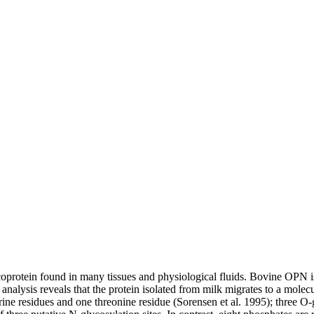
oprotein found in many tissues and physiological fluids. Bovine OPN i
ysis reveals that the protein isolated from milk migrates to a molecu
ne residues and one threonine residue (Sorensen et al. 1995); three O-g