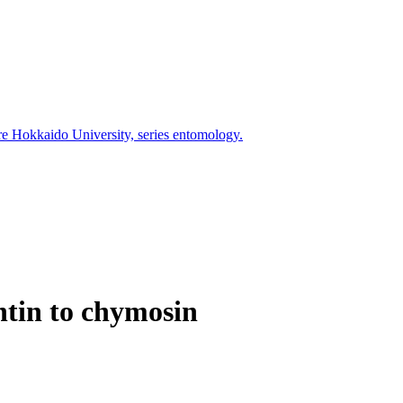
ure Hokkaido University, series entomology.
ntin to chymosin