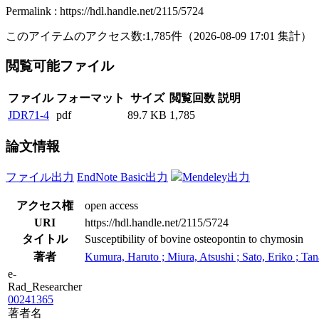
Permalink : https://hdl.handle.net/2115/5724
このアイテムのアクセス数:
1,785
件
（
2026-08-09
17:01 集計
）
閲覧可能ファイル
ファイル
フォーマット
サイズ
閲覧回数
説明
JDR71-4
pdf
89.7 KB
1,785
論文情報
ファイル出力
EndNote Basic出力
Mendeley出力
アクセス権
open access
URI
https://hdl.handle.net/2115/5724
タイトル
Susceptibility of bovine osteopontin to chymosin
著者
Kumura, Haruto ; Miura, Atsushi ; Sato, Eriko ; Tan
e-
Rad_Researcher
00241365
著者名