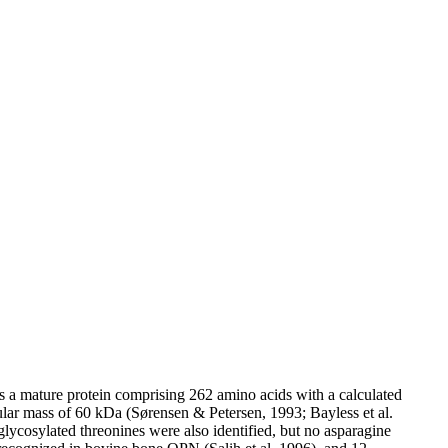
s a mature protein comprising 262 amino acids with a calculated
lar mass of 60 kDa (Sørensen & Petersen, 1993; Bayless et al.
lycosylated threonines were also identified, but no asparagine