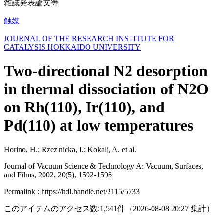
雑誌発表論文等
触媒
JOURNAL OF THE RESEARCH INSTITUTE FOR
CATALYSIS HOKKAIDO UNIVERSITY
Two-directional N2 desorption
in thermal dissociation of N2O
on Rh(110), Ir(110), and
Pd(110) at low temperatures
Horino, H.; Rzez'nicka, I.; Kokalj, A. et al.
Journal of Vacuum Science & Technology A: Vacuum, Surfaces,
and Films, 2002, 20(5), 1592-1596
Permalink : https://hdl.handle.net/2115/5733
このアイテムのアクセス数:
1,541
件
（
2026-08-08
20:27 集計
）