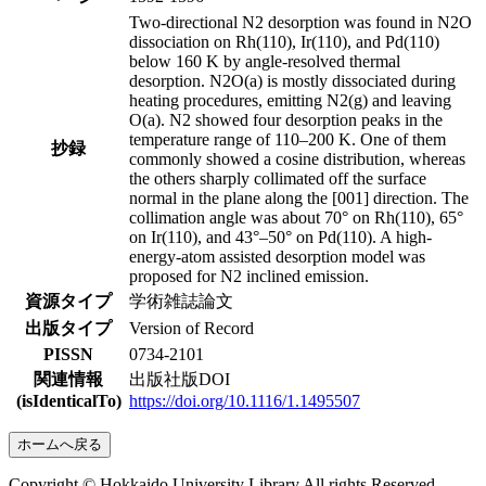
Two-directional N2 desorption was found in N2O
dissociation on Rh(110), Ir(110), and Pd(110)
below 160 K by angle-resolved thermal
desorption. N2O(a) is mostly dissociated during
heating procedures, emitting N2(g) and leaving
O(a). N2 showed four desorption peaks in the
temperature range of 110–200 K. One of them
抄録
commonly showed a cosine distribution, whereas
the others sharply collimated off the surface
normal in the plane along the [001] direction. The
collimation angle was about 70° on Rh(110), 65°
on Ir(110), and 43°–50° on Pd(110). A high-
energy-atom assisted desorption model was
proposed for N2 inclined emission.
資源タイプ
学術雑誌論文
出版タイプ
Version of Record
PISSN
0734-2101
関連情報
出版社版DOI
(isIdenticalTo)
https://doi.org/10.1116/1.1495507
ホームへ戻る
Copyright © Hokkaido University Library All rights Reserved