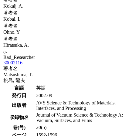
Kokalj, A.
著者名
Kobal, I.
著者名
Ohno, Y.
著者名
Hiratsuka, A.
e-
Rad_Researcher
30002116
著者名
Matsushima, T.
松島, 龍夫
言語
英語
発行日
2002-09
AVS Science & Technology of Materials,
出版者
Interfaces, and Processing
Journal of Vacuum Science & Technology A:
収録物名
Vacuum, Surfaces, and Films
巻(号)
20(5)
ページ
1592-1596