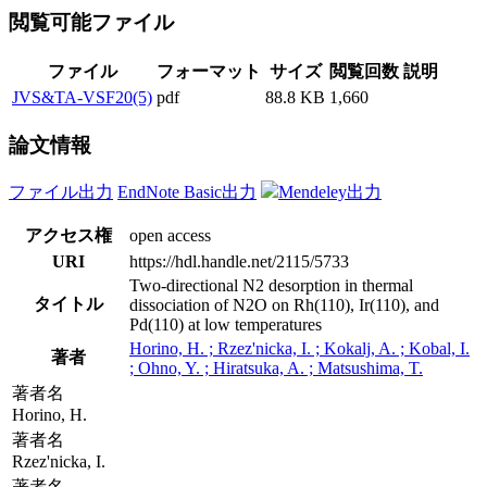
閲覧可能ファイル
ファイル
フォーマット
サイズ
閲覧回数
説明
JVS&TA-VSF20(5)
pdf
88.8 KB
1,660
論文情報
ファイル出力
EndNote Basic出力
Mendeley出力
アクセス権
open access
URI
https://hdl.handle.net/2115/5733
Two-directional N2 desorption in thermal
タイトル
dissociation of N2O on Rh(110), Ir(110), and
Pd(110) at low temperatures
Horino, H. ; Rzez'nicka, I. ; Kokalj, A. ; Kobal, I.
著者
; Ohno, Y. ; Hiratsuka, A. ; Matsushima, T.
著者名
Horino, H.
著者名
Rzez'nicka, I.
著者名