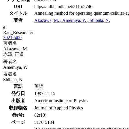
URI
https://hdl.handle.net/2115/5746
タイトル
Annealing method for operating quantum-cellular-a
著者
Akazawa, M. ; Amemiya, Y. ; Shibata, N.
e-
Rad_Researcher
30212400
著者名
Akazawa, M.
赤澤, 正道
著者名
Amemiya, Y.
著者名
Shibata, N.
言語
英語
発行日
1997-11-15
出版者
American Institute of Physics
収録物名
Journal of Applied Physics
巻(号)
82(10)
ページ
5176-5184