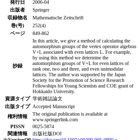
発行日
2006-04
出版者
Springer
収録物名
Mathematische Zeitschrift
巻(号)
252(4)
ページ
849-862
In this article, we give a method of calculating the
automorphism groups of the vertex operator algebras
V+L associated with even lattices L. For example,
by using this method we determine the
automorphism groups of V+L for even lattices of
抄録
rank one, two and three, and even unimodular
lattices. The author was supported by the Japan
Society for the Promotion of Science Research
Fellowships for Young Scientists and COE grant of
Hokkaido University.
資源タイプ
学術雑誌論文
出版タイプ
Accepted Manuscript
The original publication is available at
権利情報
www.springerlink.com
PISSN
0025-5874
関連情報
出版社版DOI
(isVersionOf)
https://doi.org/10.1007/s00209-005-0890-x