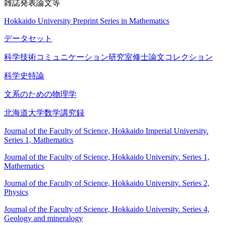
雑誌発表論文等
Hokkaido University Preprint Series in Mathematics
データセット
科学技術コミュニケーション研究室修士論文コレクション
科学史特論
文系のための物理学
北海道大学数学講究録
Journal of the Faculty of Science, Hokkaido Imperial University.
Series 1, Mathematics
Journal of the Faculty of Science, Hokkaido University. Series 1,
Mathematics
Journal of the Faculty of Science, Hokkaido University. Series 2,
Physics
Journal of the Faculty of Science, Hokkaido University. Series 4,
Geology and mineralogy