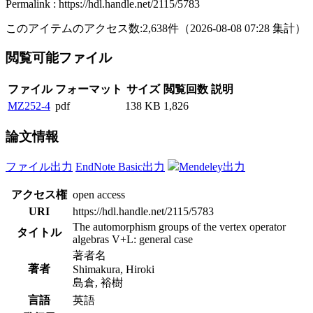
Permalink : https://hdl.handle.net/2115/5783
このアイテムのアクセス数:
2,638
件
（
2026-08-08
07:28 集計
）
閲覧可能ファイル
ファイル
フォーマット
サイズ
閲覧回数
説明
MZ252-4
pdf
138 KB
1,826
論文情報
ファイル出力
EndNote Basic出力
Mendeley出力
アクセス権
open access
URI
https://hdl.handle.net/2115/5783
The automorphism groups of the vertex operator
タイトル
algebras V+L: general case
著者名
著者
Shimakura, Hiroki
島倉, 裕樹
言語
英語