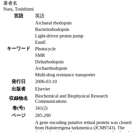
著者名
Nara, Toshifumi
言語
英語
Archaeal rhodopsin
Bacteriorhodopsin
Light-driven proton pump
EmrE
キーワード
Photocycle
SMR
Deltarhodopsin
Archaerhodopsin
Multi-drug resistance transporter
発行日
2006-03-10
出版者
Elsevier
Biochemical and Biophysical Research
収録物名
Communications
巻(号)
341(2)
ページ
285-290
A gene encoding putative retinal protein was cloned
from Haloterrigena turkmenica (JCM9743). The