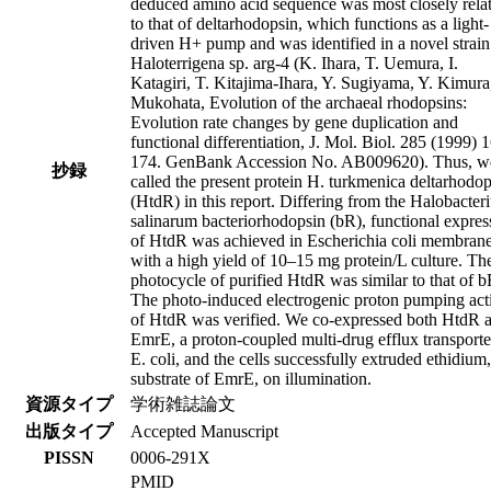
deduced amino acid sequence was most closely rela
to that of deltarhodopsin, which functions as a light-
driven H+ pump and was identified in a novel strain
Haloterrigena sp. arg-4 (K. Ihara, T. Uemura, I.
Katagiri, T. Kitajima-Ihara, Y. Sugiyama, Y. Kimura
Mukohata, Evolution of the archaeal rhodopsins:
Evolution rate changes by gene duplication and
functional differentiation, J. Mol. Biol. 285 (1999) 
174. GenBank Accession No. AB009620). Thus, w
抄録
called the present protein H. turkmenica deltarhodo
(HtdR) in this report. Differing from the Halobacte
salinarum bacteriorhodopsin (bR), functional expres
of HtdR was achieved in Escherichia coli membran
with a high yield of 10–15 mg protein/L culture. Th
photocycle of purified HtdR was similar to that of b
The photo-induced electrogenic proton pumping acti
of HtdR was verified. We co-expressed both HtdR 
EmrE, a proton-coupled multi-drug efflux transporte
E. coli, and the cells successfully extruded ethidium,
substrate of EmrE, on illumination.
資源タイプ
学術雑誌論文
出版タイプ
Accepted Manuscript
PISSN
0006-291X
PMID