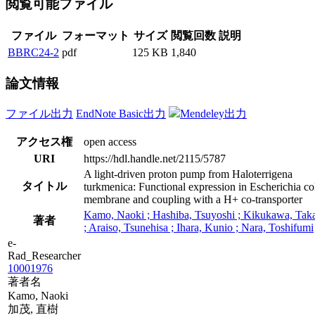
閲覧可能ファイル
ファイル
フォーマット
サイズ
閲覧回数
説明
BBRC24-2
pdf
125 KB
1,840
論文情報
ファイル出力
EndNote Basic出力
Mendeley出力
アクセス権
open access
URI
https://hdl.handle.net/2115/5787
A light-driven proton pump from Haloterrigena
タイトル
turkmenica: Functional expression in Escherichia co
membrane and coupling with a H+ co-transporter
Kamo, Naoki ; Hashiba, Tsuyoshi ; Kikukawa, Tak
著者
; Araiso, Tsunehisa ; Ihara, Kunio ; Nara, Toshifumi
e-
Rad_Researcher
10001976
著者名
Kamo, Naoki
加茂, 直樹