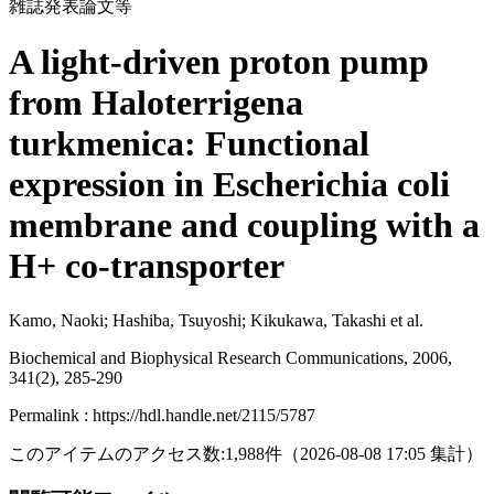
雑誌発表論文等
A light-driven proton pump
from Haloterrigena
turkmenica: Functional
expression in Escherichia coli
membrane and coupling with a
H+ co-transporter
Kamo, Naoki; Hashiba, Tsuyoshi; Kikukawa, Takashi et al.
Biochemical and Biophysical Research Communications, 2006,
341(2), 285-290
Permalink : https://hdl.handle.net/2115/5787
このアイテムのアクセス数:
1,988
件
（
2026-08-08
17:05 集計
）