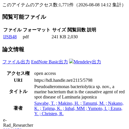
このアイテムのアクセス数:
1,771
件
（
2026-08-08
14:12 集計
）
閲覧可能ファイル
ファイル
フォーマット
サイズ
閲覧回数
説明
IJSB48
pdf
241 KB
2,030
論文情報
ファイル出力
EndNote Basic出力
Mendeley出力
アクセス権
open access
URI
https://hdl.handle.net/2115/5798
Pseudoalteromonas bacteriolytica sp. nov., a
タイトル
marine bacterium that is the causative agent of red
spot disease of Laminaria japonica
Sawabe, T. ; Makino, H. ; Tatsumi, M. ; Nakano,
著者
K. ; Tajima, K. ; Iqbal, MM ; Yumoto, I. ; Ezura,
Y. ; Christen, R.
e-
Rad_Researcher