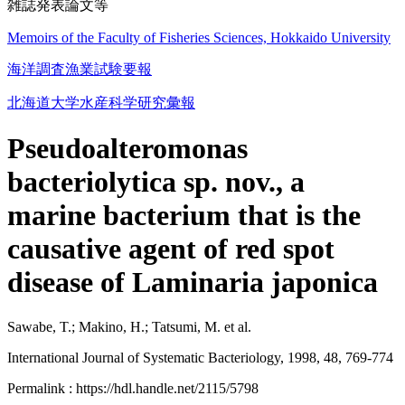
雑誌発表論文等
Memoirs of the Faculty of Fisheries Sciences, Hokkaido University
海洋調査漁業試験要報
北海道大学水産科学研究彙報
Pseudoalteromonas
bacteriolytica sp. nov., a
marine bacterium that is the
causative agent of red spot
disease of Laminaria japonica
Sawabe, T.; Makino, H.; Tatsumi, M. et al.
International Journal of Systematic Bacteriology, 1998, 48, 769-774
Permalink : https://hdl.handle.net/2115/5798