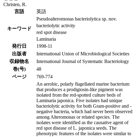
Christen, R.
言語
英語
Pseudoalteromonas bacteriolytica sp. nov.
bacteriolytic activity
キーワード
red spot disease
Laminaria
発行日
1998-11
出版者
International Union of Microbiological Societies
収録物名
International Journal of Systematic Bacteriology
巻(号)
48
ページ
769-774
An aerobic, polarly flagellated marine bacterium
that produces a prodigiosin-like pigment was
isolated from the red-spotted culture beds of
Laminaria japonica. Five isolates had unique
bacteriolytic activity for both Gram-positive and -
negative bacteria, which had never been observed
among Alteromonas or related species. The
isolates were identified as the causative agent of
red spot disease of L. japonica seeds. The
phenotypic features of the isolates were similar to