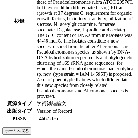
these of Pseudoalteromonas rubra ATCC 29570T,
but they could be differentiated using 10 traits
(growth at 37 degrees C, requirement for organic
growth factors, bacteriolytic activity, utilization of
抄録
sucrose, N- acetylglucosamine, fumarate,
succinate, D-galactose, L-proline and acetate).
The G+C content of DNAs from the isolates was
44-46 mol%. The isolates constitute a new
species, distinct from the other Alteromonas and
Pseudoalteromonas species, as shown by DNA-
DNA hybridization experiments and phylogenetic
clustering of 16S rRNA gene sequences, for
which the name Pseudoalteromonas bacteriolytica
sp. nov. (type strain = IAM 14595T) is proposed.
A set of phenotypic features which differentiate
this new species from closely related
Pseudoalteromonas and Alteromonas species is
provided.
資源タイプ
学術雑誌論文
出版タイプ
Version of Record
PISSN
1466-5026
ホームへ戻る