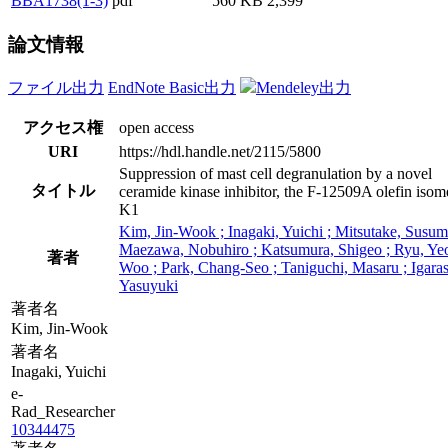
BBA1738(1-3)
pdf
560 KB
2,399
論文情報
ファイル出力
EndNote Basic出力
Mendeley出力
アクセス権
open access
URI
https://hdl.handle.net/2115/5800
Suppression of mast cell degranulation by a novel
タイトル
ceramide kinase inhibitor, the F-12509A olefin isom
K1
Kim, Jin-Wook ; Inagaki, Yuichi ; Mitsutake, Susum
Maezawa, Nobuhiro ; Katsumura, Shigeo ; Ryu, Ye
著者
Woo ; Park, Chang-Seo ; Taniguchi, Masaru ; Igaras
Yasuyuki
著者名
Kim, Jin-Wook
著者名
Inagaki, Yuichi
e-
Rad_Researcher
10344475