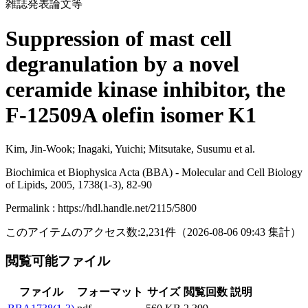
雑誌発表論文等
Suppression of mast cell
degranulation by a novel
ceramide kinase inhibitor, the
F-12509A olefin isomer K1
Kim, Jin-Wook; Inagaki, Yuichi; Mitsutake, Susumu et al.
Biochimica et Biophysica Acta (BBA) - Molecular and Cell Biology
of Lipids, 2005, 1738(1-3), 82-90
Permalink : https://hdl.handle.net/2115/5800
このアイテムのアクセス数:
2,231
件
（
2026-08-06
09:43 集計
）
閲覧可能ファイル
ファイル
フォーマット
サイズ
閲覧回数
説明