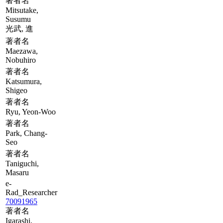
著者名
Mitsutake,
Susumu
光武, 進
著者名
Maezawa,
Nobuhiro
著者名
Katsumura,
Shigeo
著者名
Ryu, Yeon-Woo
著者名
Park, Chang-
Seo
著者名
Taniguchi,
Masaru
e-
Rad_Researcher
70091965
著者名
Igarashi,