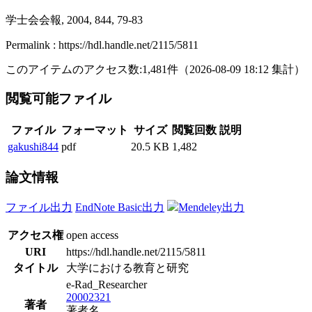
学士会会報, 2004, 844, 79-83
Permalink : https://hdl.handle.net/2115/5811
このアイテムのアクセス数:
1,481
件
（
2026-08-09
18:12 集計
）
閲覧可能ファイル
ファイル
フォーマット
サイズ
閲覧回数
説明
gakushi844
pdf
20.5 KB
1,482
論文情報
ファイル出力
EndNote Basic出力
Mendeley出力
アクセス権
open access
URI
https://hdl.handle.net/2115/5811
タイトル
大学における教育と研究
e-Rad_Researcher
20002321
著者
著者名