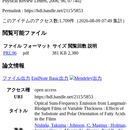
Physical Review Letters, 2006, 96, 077402
Permalink : https://hdl.handle.net/2115/5853
このアイテムのアクセス数:
1,709
件
（
2026-08-09
07:49 集計
）
閲覧可能ファイル
ファイル
フォーマット
サイズ
閲覧回数
説明
PRL96
pdf
381 KB
2,380
論文情報
ファイル出力
EndNote Basic出力
Mendeley出力
アクセス権
open access
URI
https://hdl.handle.net/2115/5853
Optical Sum-Frequency Emission from Langmuir-
Blodgett Films of Variable Thickness : Effects of
タイトル
the Substrate and Polar Orientation of Fatty Acids
in the Films
Nishida, Takuma ; Johnson, C. Magnus ; Holman,