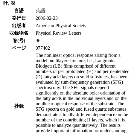
叶, 深
言語
英語
発行日
2006-02-23
出版者
American Physical Society
収録物名
Physical Review Letters
巻(号)
96
ページ
077402
The nonlinear optical response arising from a
model multilayer structure, i.e., Langmuir-
Blodgett (LB) films comprised of different
numbers of per-protonated (H) and per-deuterated
(D) fatty acid layers on solid substrates, has been
evaluated by sum-frequency generation (SFG)
spectroscopy. The SFG signals depend
significantly on the absolute polar orientation of
the fatty acids in the individual layers and on the
nonlinear optical response of the substrate. The
抄録
SFG spectra on gold and fused quartz substrates
demonstrate a totally different dependence on the
number of the contributing H layers, which it is
possible to analyze quantitatively. The results
provide important information for understanding