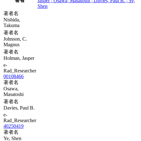
著者
Jasper ; Osawa, Masatoshi ; Davies, Paul B. ; Ye,
Shen
著者名
Nishida,
Takuma
著者名
Johnson, C.
Magnus
著者名
Holman, Jasper
e-
Rad_Researcher
00108466
著者名
Osawa,
Masatoshi
著者名
Davies, Paul B.
e-
Rad_Researcher
40250419
著者名
Ye, Shen