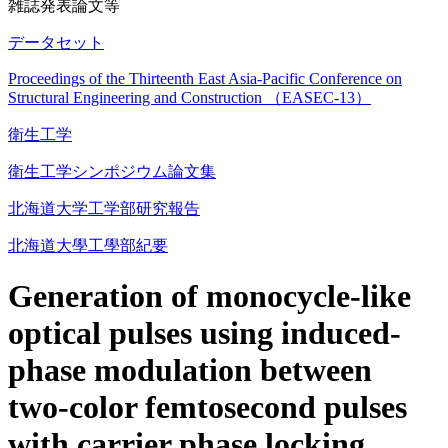
雑誌発表論文等
データセット
Proceedings of the Thirteenth East Asia-Pacific Conference on
Structural Engineering and Construction （EASEC-13）
衛生工学
衛生工学シンポジウム論文集
北海道大学工学部研究報告
北海道大學工學部紀要
Generation of monocycle-like
optical pulses using induced-
phase modulation between
two-color femtosecond pulses
with carrier phase locking