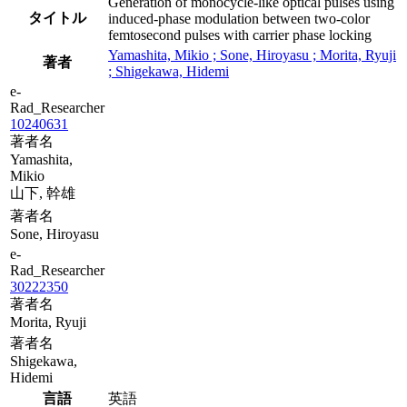
Generation of monocycle-like optical pulses using
タイトル
induced-phase modulation between two-color
femtosecond pulses with carrier phase locking
Yamashita, Mikio ; Sone, Hiroyasu ; Morita, Ryuji
著者
; Shigekawa, Hidemi
e-
Rad_Researcher
10240631
著者名
Yamashita,
Mikio
山下, 幹雄
著者名
Sone, Hiroyasu
e-
Rad_Researcher
30222350
著者名
Morita, Ryuji
著者名
Shigekawa,
Hidemi
言語
英語