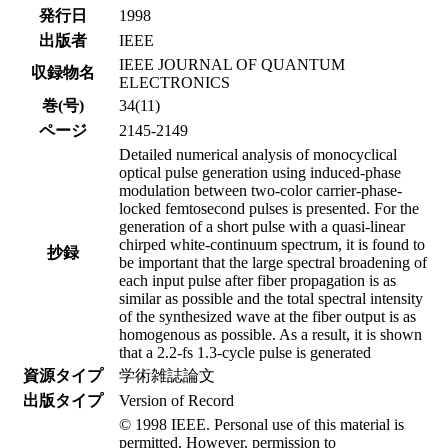
発行日
1998
出版者
IEEE
IEEE JOURNAL OF QUANTUM
収録物名
ELECTRONICS
巻(号)
34(11)
ページ
2145-2149
Detailed numerical analysis of monocyclical
optical pulse generation using induced-phase
modulation between two-color carrier-phase-
locked femtosecond pulses is presented. For the
generation of a short pulse with a quasi-linear
chirped white-continuum spectrum, it is found to
抄録
be important that the large spectral broadening of
each input pulse after fiber propagation is as
similar as possible and the total spectral intensity
of the synthesized wave at the fiber output is as
homogenous as possible. As a result, it is shown
that a 2.2-fs 1.3-cycle pulse is generated
資源タイプ
学術雑誌論文
出版タイプ
Version of Record
© 1998 IEEE. Personal use of this material is
permitted. However, permission to