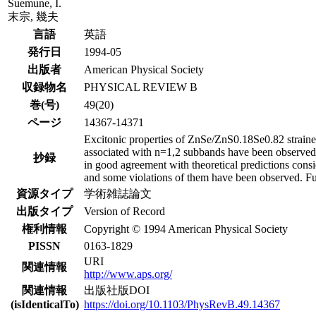
Suemune, I.
末宗, 幾夫
言語
英語
発行日
1994-05
出版者
American Physical Society
収録物名
PHYSICAL REVIEW B
巻(号)
49(20)
ページ
14367-14371
Excitonic properties of ZnSe/ZnS0.18Se0.82 straine
associated with n=1,2 subbands have been observed a
抄録
in good agreement with theoretical predictions consi
and some violations of them have been observed. Fu
資源タイプ
学術雑誌論文
出版タイプ
Version of Record
権利情報
Copyright © 1994 American Physical Society
PISSN
0163-1829
URI
関連情報
http://www.aps.org/
関連情報
出版社版DOI
(isIdenticalTo)
https://doi.org/10.1103/PhysRevB.49.14367