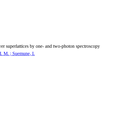
yer superlattices by one- and two-photon spectroscopy
I. M. ; Suemune, I.