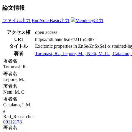
論文情報
ファイル出力
EndNote Basic出力
Mendeley出力
アクセス権
open access
URI
https://hdl.handle.net/2115/5887
タイトル
Excitonic properties in ZnSe/ZnSxSe1-x strained-la
著者
Tommasi, R. ; Lepore, M. ; Netti, M. C. ; Catalano, 
著者名
Tommasi, R.
著者名
Lepore, M.
著者名
Netti, M. C.
著者名
Catalano, I. M.
e-
Rad_Researcher
00112178
著者名