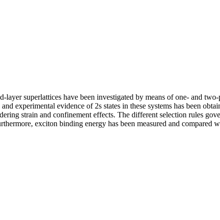
d-layer superlattices have been investigated by means of one- and two-
nd experimental evidence of 2s states in these systems has been obtain
dering strain and confinement effects. The different selection rules gov
rthermore, exciton binding energy has been measured and compared with 