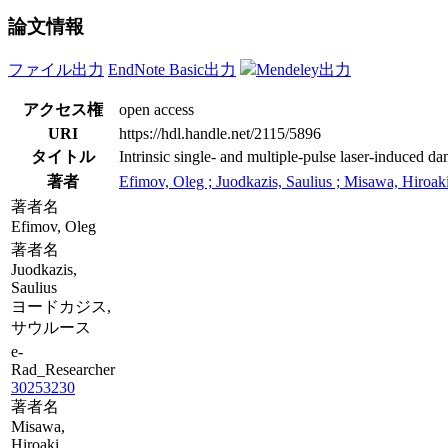
論文情報
ファイル出力
EndNote Basic出力
Mendeley出力
アクセス権
open access
URI
https://hdl.handle.net/2115/5896
タイトル
Intrinsic single- and multiple-pulse laser-induced d
著者
Efimov, Oleg ; Juodkazis, Saulius ; Misawa, Hiroak
著者名
Efimov, Oleg
著者名
Juodkazis,
Saulius
ヨードカジス,
サウルース
e-
Rad_Researcher
30253230
著者名
Misawa,
Hiroaki