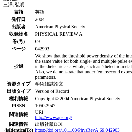
三澤, 弘明
言語
英語
発行日
2004
出版者
American Physical Society
収録物名
PHYSICAL REVIEW A
巻(号)
69
ページ
042903
We show that the threshold power density of the in
the same value for both single- and multiple-pulse e
抄録
in the dielectric as a whole, such as "dielectric-met
Also, we demonstrate that under femtosecond exposur
parameters.
資源タイプ
学術雑誌論文
出版タイプ
Version of Record
権利情報
Copyright © 2004 American Physical Society
PISSN
1050-2947
URI
関連情報
http://www.aps.org/
関連情報
出版社版DOI
(isIdenticalTo)
https://doi.org/10.1103/PhysRevA.69.042903