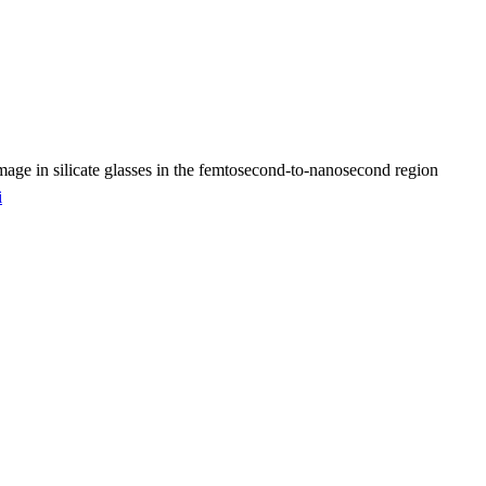
amage in silicate glasses in the femtosecond-to-nanosecond region
i