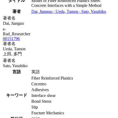
タイトル
Model of Fiber Reinforced Plastics Sheet-
Concrete Interfaces with a Simple Method
著者
Dai, Jianguo ; Ueda, Tamon ; Sato, Yasuhiko
著者名
Dai, Jianguo
e-
Rad_Researcher
00151796
著者名
Ueda, Tamon
上田, 多門
著者名
Sato, Yasuhiko
言語
英語
Fiber Reinforced Plastics
Cncreteo
Adhesives
キーワード
Interface shear
Bond Stress
Slip
Fracture Mechanics