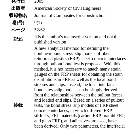
発行日
2005
出版者
American Society of Civil Engineers
収録物名
Journal of Composites for Construction
巻(号)
9(1)
ページ
52-62
It is the author's manuscript version and not the
記述
published version
A new analytical method for defining the
nonlinear bond stress–slip models of fiber
reinforced plastics (FRP) sheet–concrete interfaces
through pullout bond test is proposed. With this
method, it is not necessary to attach many strain
gauges on the FRP sheets for obtaining the strain
distributions in FRP as well as the local bond
stresses and slips. Instead, the local interfacial
bond stress-slip models can be simply derived
from the relationships between the pullout forces
and loaded end slips. Based on a series of pullout
抄録
tests, the bond stress–slip models of FRP sheet–
concrete interfaces, in which different FRP
stiffness, FRP materials (carbon FRP, aramid FRP,
and glass FRP), and adhesives are used, have
been derived. Only two parameters, the interfacial