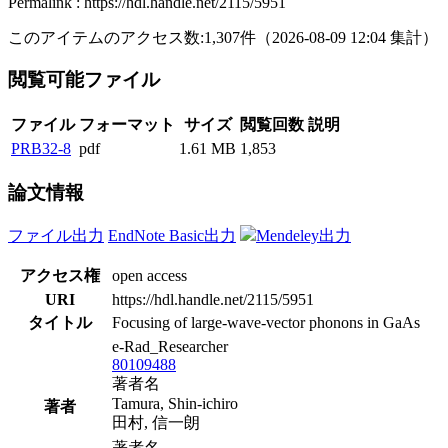
Permalink : https://hdl.handle.net/2115/5951
このアイテムのアクセス数:
1,307
件
（
2026-08-09
12:04 集計
）
閲覧可能ファイル
ファイル
フォーマット
サイズ
閲覧回数
説明
PRB32-8
pdf
1.61 MB
1,853
論文情報
ファイル出力
EndNote Basic出力
Mendeley出力
アクセス権
open access
URI
https://hdl.handle.net/2115/5951
タイトル
Focusing of large-wave-vector phonons in GaAs
e-Rad_Researcher
80109488
著者名
Tamura, Shin-ichiro
著者
田村, 信一朗
著者名