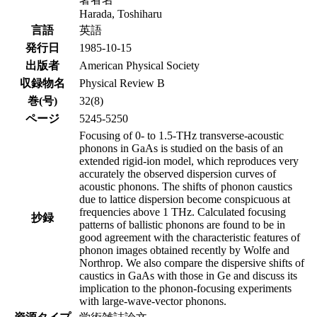
Harada, Toshiharu
言語
英語
発行日
1985-10-15
出版者
American Physical Society
収録物名
Physical Review B
巻(号)
32(8)
ページ
5245-5250
Focusing of 0- to 1.5-THz transverse-acoustic
phonons in GaAs is studied on the basis of an
extended rigid-ion model, which reproduces very
accurately the observed dispersion curves of
acoustic phonons. The shifts of phonon caustics
due to lattice dispersion become conspicuous at
frequencies above 1 THz. Calculated focusing
抄録
patterns of ballistic phonons are found to be in
good agreement with the characteristic features of
phonon images obtained recently by Wolfe and
Northrop. We also compare the dispersive shifts of
caustics in GaAs with those in Ge and discuss its
implication to the phonon-focusing experiments
with large-wave-vector phonons.