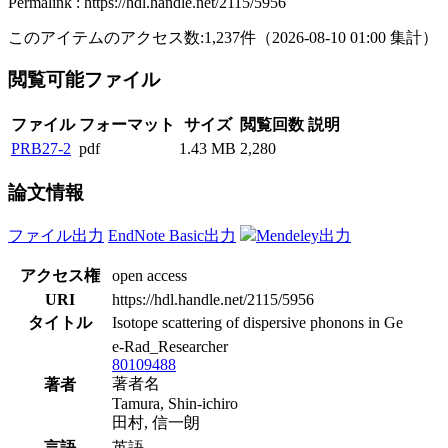
Permalink : https://hdl.handle.net/2115/5956
このアイテムのアクセス数:
1,237
件
（
2026-08-10
01:00 集計
）
閲覧可能ファイル
ファイル
フォーマット
サイズ
閲覧回数
説明
PRB27-2
pdf
1.43 MB
2,280
論文情報
ファイル出力
EndNote Basic出力
Mendeley出力
アクセス権
open access
URI
https://hdl.handle.net/2115/5956
タイトル
Isotope scattering of dispersive phonons in Ge
e-Rad_Researcher
80109488
著者名
著者
Tamura, Shin-ichiro
田村, 信一朗
言語
英語