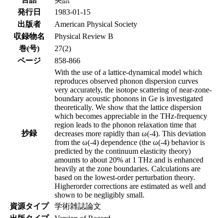
発行日
1983-01-15
出版者
American Physical Society
収録物名
Physical Review B
巻(号)
27(2)
ページ
858-866
With the use of a lattice-dynamical model which
reproduces observed phonon dispersion curves
very accurately, the isotope scattering of near-zone-
boundary acoustic phonons in Ge is investigated
theoretically. We show that the lattice dispersion
which becomes appreciable in the THz-frequency
region leads to the phonon relaxation time that
抄録
decreases more rapidly than ω(-4). This deviation
from the ω(-4) dependence (the ω(-4) behavior is
predicted by the continuum elasticity theory)
amounts to about 20% at 1 THz and is enhanced
heavily at the zone boundaries. Calculations are
based on the lowest-order perturbation theory.
Higherorder corrections are estimated as well and
shown to be negligibly small.
資源タイプ
学術雑誌論文