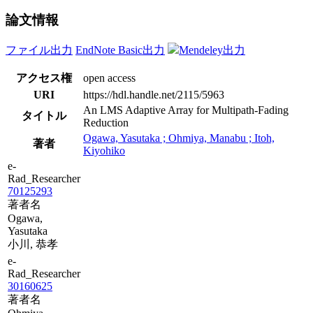
論文情報
ファイル出力
EndNote Basic出力
Mendeley出力
アクセス権
open access
URI
https://hdl.handle.net/2115/5963
An LMS Adaptive Array for Multipath-Fading
タイトル
Reduction
Ogawa, Yasutaka ; Ohmiya, Manabu ; Itoh,
著者
Kiyohiko
e-
Rad_Researcher
70125293
著者名
Ogawa,
Yasutaka
小川, 恭孝
e-
Rad_Researcher
30160625
著者名