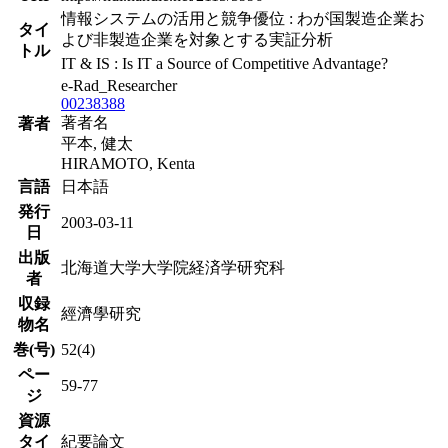
情報システムの活用と競争優位 : わが国製造企業お
タイ
よび非製造企業を対象とする実証分析
トル
IT & IS : Is IT a Source of Competitive Advantage?
e-Rad_Researcher
00238388
著者名
著者
平本, 健太
HIRAMOTO, Kenta
言語
日本語
発行
2003-03-11
日
出版
北海道大学大学院経済学研究科
者
収録
經濟學研究
物名
巻(号)
52(4)
ペー
59-77
ジ
資源
タイ
紀要論文