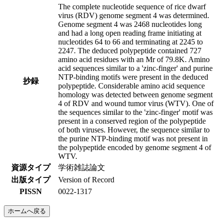
The complete nucleotide sequence of rice dwarf
virus (RDV) genome segment 4 was determined.
Genome segment 4 was 2468 nucleotides long
and had a long open reading frame initiating at
nucleotides 64 to 66 and terminating at 2245 to
2247. The deduced polypeptide contained 727
amino acid residues with an Mr of 79.8K. Amino
acid sequences similar to a 'zinc-finger' and purine
NTP-binding motifs were present in the deduced
抄録
polypeptide. Considerable amino acid sequence
homology was detected between genome segment
4 of RDV and wound tumor virus (WTV). One of
the sequences similar to the 'zinc-finger' motif was
present in a conserved region of the polypeptide
of both viruses. However, the sequence similar to
the purine NTP-binding motif was not present in
the polypeptide encoded by genome segment 4 of
WTV.
資源タイプ
学術雑誌論文
出版タイプ
Version of Record
PISSN
0022-1317
ホームへ戻る