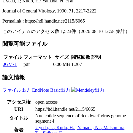
Uyeda, I.; Kudo, H.; Yamada, N. et al.
Journal of General Virology, 1990, 71, 2217-2222
Permalink : https://hdl.handle.net/2115/6065
このアイテムのアクセス数:
1,523
件
（
2026-08-10
12:58 集計
）
閲覧可能ファイル
ファイル
フォーマット
サイズ
閲覧回数
説明
JGV71
pdf
6.00 MB
1,207
論文情報
ファイル出力
EndNote Basic出力
Mendeley出力
アクセス権
open access
URI
https://hdl.handle.net/2115/6065
Nucleotide sequence of rice dwarf virus genome
タイトル
segment 4
Uyeda, I. ; Kudo, H. ; Yamada, N. ; Matsumura,
著者
T. ; Shikata, E.