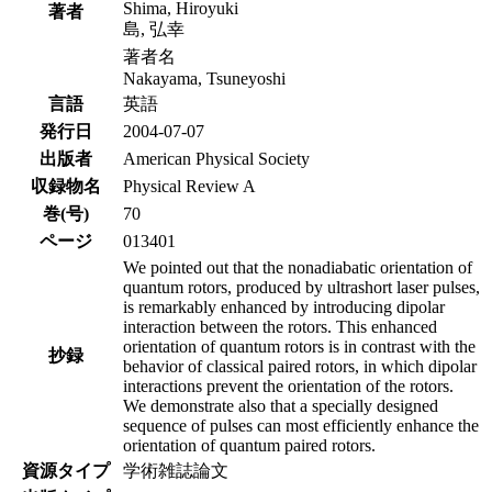
Shima, Hiroyuki
著者
島, 弘幸
著者名
Nakayama, Tsuneyoshi
言語
英語
発行日
2004-07-07
出版者
American Physical Society
収録物名
Physical Review A
巻(号)
70
ページ
013401
We pointed out that the nonadiabatic orientation of
quantum rotors, produced by ultrashort laser pulses,
is remarkably enhanced by introducing dipolar
interaction between the rotors. This enhanced
orientation of quantum rotors is in contrast with the
抄録
behavior of classical paired rotors, in which dipolar
interactions prevent the orientation of the rotors.
We demonstrate also that a specially designed
sequence of pulses can most efficiently enhance the
orientation of quantum paired rotors.
資源タイプ
学術雑誌論文