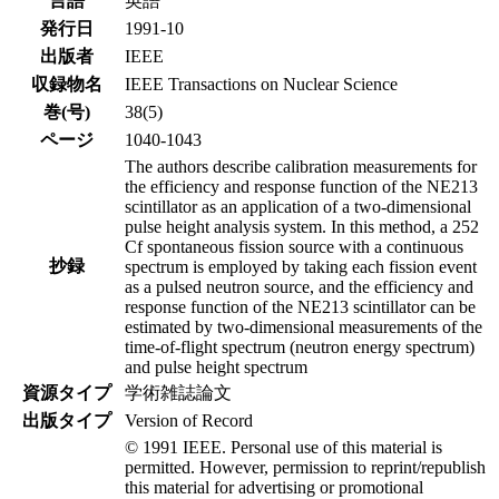
言語
英語
発行日
1991-10
出版者
IEEE
収録物名
IEEE Transactions on Nuclear Science
巻(号)
38(5)
ページ
1040-1043
The authors describe calibration measurements for
the efficiency and response function of the NE213
scintillator as an application of a two-dimensional
pulse height analysis system. In this method, a 252
Cf spontaneous fission source with a continuous
抄録
spectrum is employed by taking each fission event
as a pulsed neutron source, and the efficiency and
response function of the NE213 scintillator can be
estimated by two-dimensional measurements of the
time-of-flight spectrum (neutron energy spectrum)
and pulse height spectrum
資源タイプ
学術雑誌論文
出版タイプ
Version of Record
© 1991 IEEE. Personal use of this material is
permitted. However, permission to reprint/republish
this material for advertising or promotional