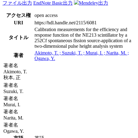
ファイル出力
EndNote Basic出力
Mendeley出力
アクセス権
open access
URI
https://hdl.handle.net/2115/6081
Calibration measurements for the efficiency and
response function of the NE213 scintillator by a
タイトル
252Cf spontaneous fission source-application of a
two-dimensional pulse height analysis system
Akimoto, T. ; Suzuki, T. ; Murai, I. ; Narita, M. ;
著者
Ogawa, Y.
著者名
Akimoto, T.
秋本, 正
著者名
Suzuki, T.
著者名
Murai, I.
著者名
Narita, M.
著者名
Ogawa, Y.