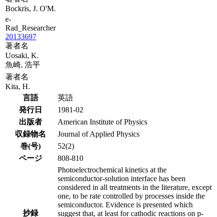
Bockris, J. O'M.
e-
Rad_Researcher
20133697
著者名
Uosaki, K.
魚崎, 浩平
著者名
Kita, H.
言語
英語
発行日
1981-02
出版者
American Institute of Physics
収録物名
Journal of Applied Physics
巻(号)
52(2)
ページ
808-810
Photoelectrochemical kinetics at the
semiconductor-solution interface has been
considered in all treatments in the literature, except
one, to be rate controlled by processes inside the
semiconductor. Evidence is presented which
抄録
suggest that, at least for cathodic reactions on p-