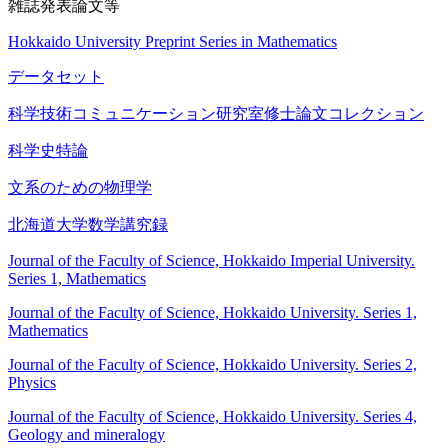
雑誌発表論文等
Hokkaido University Preprint Series in Mathematics
データセット
科学技術コミュニケーション研究室修士論文コレクション
科学史特論
文系のための物理学
北海道大学数学講究録
Journal of the Faculty of Science, Hokkaido Imperial University.
Series 1, Mathematics
Journal of the Faculty of Science, Hokkaido University. Series 1,
Mathematics
Journal of the Faculty of Science, Hokkaido University. Series 2,
Physics
Journal of the Faculty of Science, Hokkaido University. Series 4,
Geology and mineralogy