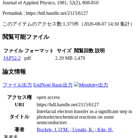
Journal of Applied Physics, 1981, 52(2), 808-810
Permalink : https://hdl.handle.net/2115/6127
このアイテムのアクセス数:
1,375
件
（
2026-08-07
14:30 集計
）
閲覧可能ファイル
ファイル
フォーマット
サイズ
閲覧回数
説明
JAP52-2
pdf
2.29 MB
1,479
論文情報
ファイル出力
EndNote Basic出力
Mendeley出力
アクセス権
open access
URI
https://hdl.handle.net/2115/6127
Interfacial electron transfer as a significant step in
タイトル
photoelectrochemical reactions on some
semiconductors
著者
Bockris, J. O'M. ; Uosaki, K. ; Kita, H.
著者名