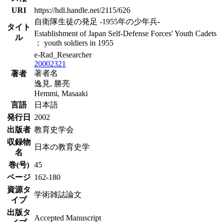
URI
https://hdl.handle.net/2115/626
自衛隊生徒の発足 -1955年の少年兵-
タイト
Establishment of Japan Self-Defense Forces' Youth Cadets
ル
： youth soldiers in 1955
e-Rad_Researcher
20002321
著者名
著者
逸見, 勝亮
Hemmi, Masaaki
言語
日本語
発行日
2002
出版者
教育史学会
収録物
日本の教育史学
名
巻(号)
45
ページ
162-180
資源タ
学術雑誌論文
イプ
出版タ
Accepted Manuscript