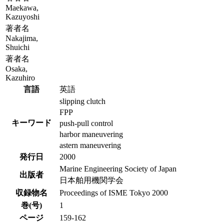
Maekawa,
Kazuyoshi
著者名
Nakajima,
Shuichi
著者名
Osaka,
Kazuhiro
言語
英語
slipping clutch
FPP
キーワード
push-pull control
harbor maneuvering
astern maneuvering
発行日
2000
Marine Engineering Society of Japan
出版者
日本舶用機関学会
収録物名
Proceedings of ISME Tokyo 2000
巻(号)
1
ページ
159-162