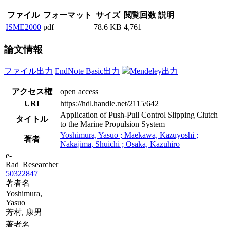
ファイル
フォーマット
サイズ
閲覧回数
説明
ISME2000
pdf
78.6 KB
4,761
論文情報
ファイル出力
EndNote Basic出力
Mendeley出力
アクセス権
open access
URI
https://hdl.handle.net/2115/642
Application of Push-Pull Control Slipping Clutch
タイトル
to the Marine Propulsion System
Yoshimura, Yasuo ; Maekawa, Kazuyoshi ;
著者
Nakajima, Shuichi ; Osaka, Kazuhiro
e-
Rad_Researcher
50322847
著者名
Yoshimura,
Yasuo
芳村, 康男
著者名