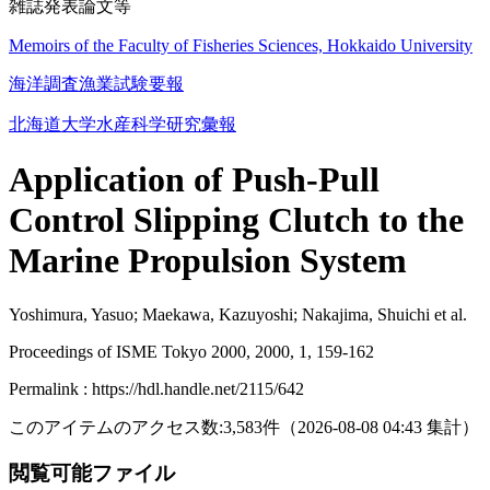
雑誌発表論文等
Memoirs of the Faculty of Fisheries Sciences, Hokkaido University
海洋調査漁業試験要報
北海道大学水産科学研究彙報
Application of Push-Pull
Control Slipping Clutch to the
Marine Propulsion System
Yoshimura, Yasuo; Maekawa, Kazuyoshi; Nakajima, Shuichi et al.
Proceedings of ISME Tokyo 2000, 2000, 1, 159-162
Permalink : https://hdl.handle.net/2115/642
このアイテムのアクセス数:
3,583
件
（
2026-08-08
04:43 集計
）
閲覧可能ファイル