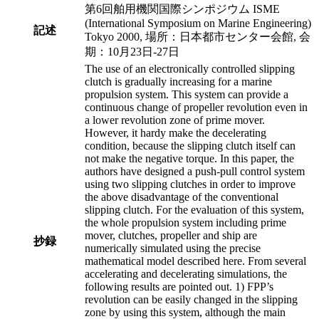
第6回舶用機関国際シンポジウム ISME
(International Symposium on Marine Engineering)
記述
Tokyo 2000, 場所：日本都市センター会館, 会
期：10月23日-27日
The use of an electronically controlled slipping
clutch is gradually increasing for a marine
propulsion system. This system can provide a
continuous change of propeller revolution even in
a lower revolution zone of prime mover.
However, it hardy make the decelerating
condition, because the slipping clutch itself can
not make the negative torque. In this paper, the
authors have designed a push-pull control system
using two slipping clutches in order to improve
the above disadvantage of the conventional
slipping clutch. For the evaluation of this system,
the whole propulsion system including prime
mover, clutches, propeller and ship are
抄録
numerically simulated using the precise
mathematical model described here. From several
accelerating and decelerating simulations, the
following results are pointed out. 1) FPP’s
revolution can be easily changed in the slipping
zone by using this system, although the main