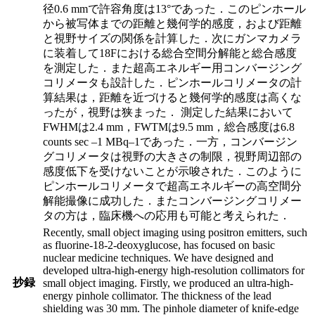
径0.6 mmで許容角度は13°であった．このピンホール
から被写体までの距離と幾何学的感度，および距離
と視野サイズの関係を計算した．次にガンマカメラ
に装着して18Fにおける総合空間分解能と総合感度
を測定した．また超高エネルギー用コンバージング
コリメータも設計した．ピンホールコリメータの計
算結果は，距離を近づけると幾何学的感度は高くな
ったが，視野は狭まった． 測定した結果において
FWHMは2.4 mm，FWTMは9.5 mm，総合感度は6.8
counts sec –1 MBq–1であった．一方，コンバージン
グコリメータは視野の大きさの制限，視野周辺部の
感度低下を受けないことが示唆された．このように
ピンホールコリメータで超高エネルギーの高空間分
解能撮像に成功した．またコンバージングコリメー
タの方は，臨床機への応用も可能と考えられた．
Recently, small object imaging using positron emitters, such
as fluorine-18-2-deoxyglucose, has focused on basic
nuclear medicine techniques. We have designed and
developed ultra-high-energy high-resolution collimators for
抄録
small object imaging. Firstly, we produced an ultra-high-
energy pinhole collimator. The thickness of the lead
shielding was 30 mm. The pinhole diameter of knife-edge