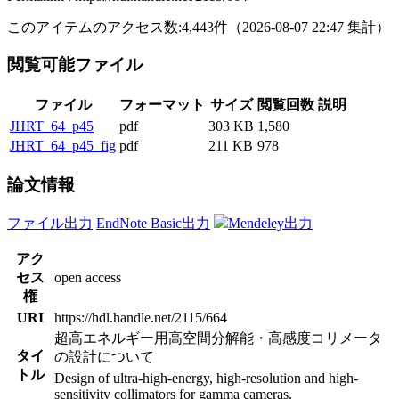
このアイテムのアクセス数:
4,443
件
（
2026-08-07
22:47 集計
）
閲覧可能ファイル
ファイル
フォーマット
サイズ
閲覧回数
説明
JHRT_64_p45
pdf
303 KB
1,580
JHRT_64_p45_fig
pdf
211 KB
978
論文情報
ファイル出力
EndNote Basic出力
Mendeley出力
アク
セス
open access
権
URI
https://hdl.handle.net/2115/664
超高エネルギー用高空間分解能・高感度コリメータ
タイ
の設計について
トル
Design of ultra-high-energy, high-resolution and high-
sensitivity collimators for gamma cameras.