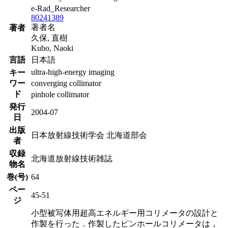
e-Rad_Researcher
80241389
著者名
著者
久保, 直樹
Kubo, Naoki
言語
日本語
ultra-high-energy imaging
キー
ワー
converging collimator
ド
pinhole collimator
発行
2004-07
日
出版
日本放射線技術学会 北海道部会
者
収録
北海道放射線技術雑誌
物名
巻(号)
64
ペー
45-51
ジ
小型被写体用超高エネルギー用コリメータの設計と
作製を行った．作製したピンホールコリメータは，