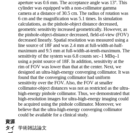
aperture was 0.6 mm. The acceptance angle was 13°. This
cylinder was equipped with a non-collimator gamma
camera at a distance of 30.5 cm. The radius of rotation was
6 cm and the magnification was 5.1 times. In simulation
calculations, as the pinhole-object distance decreased,
geometric sensitivity increased geometrically. However, as
the pinhole-object-distance decreased, field-of-view (FOV)
decreased linearly. Spatial resolution was measured using a
line source of 18F and was 2.4 mm at full-width-at-half-
maximum and 9.5 mm at full-width-at-tenth-maximum. The
sensitivity of the system was 6.8 counts sec–1 MBq–1
using a point source of 18F. In addition, sensitivity at the
rim of FOV was lower than that at the center. Next, we
designed an ultra-high-energy converging collimator. It was
found that the converging collimator had uniform
sensitivity over the FOV. Also, the FOV at smaller
collimator-object distances was not as restricted as the ultra-
high-energy pinhole collimator. Thus, we demonstrated that
high-resolution images for ultra-high-energy imaging could
be acquired using the pinhole collimator. Moreover, we
believe that the ultra-high-energy converging collimator
could be available for a clinical study.
資源
タイ
学術雑誌論文