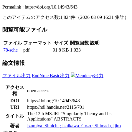
Permalink : https://doi.org/10.14943/643
このアイテムのアクセス数:
1,824
件
（
2026-08-09
16:31 集計
）
閲覧可能ファイル
ファイル
フォーマット
サイズ
閲覧回数
説明
78-sche
pdf
91.8 KB
1,033
論文情報
ファイル出力
EndNote Basic出力
Mendeley出力
アクセス
open access
権
DOI
https://doi.org/10.14943/643
URI
https://hdl.handle.net/2115/701
The 12th MS-IRI "Singularity Theory and Its
タイトル
Applications" ABSTRACTS
著者
Izumiya, Shuichi ; Ishikawa, Go-o ; Shimada, Ijiro