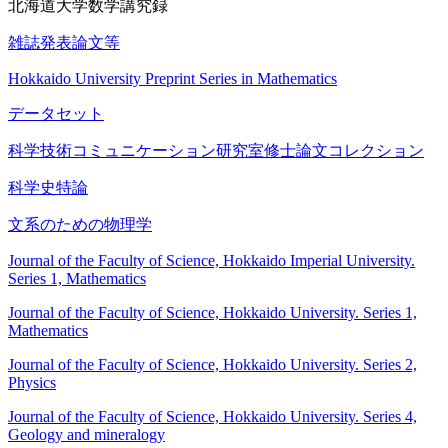
北海道大学数学講究録
雑誌発表論文等
Hokkaido University Preprint Series in Mathematics
データセット
科学技術コミュニケーション研究室修士論文コレクション
科学史特論
文系のための物理学
Journal of the Faculty of Science, Hokkaido Imperial University.
Series 1, Mathematics
Journal of the Faculty of Science, Hokkaido University. Series 1,
Mathematics
Journal of the Faculty of Science, Hokkaido University. Series 2,
Physics
Journal of the Faculty of Science, Hokkaido University. Series 4,
Geology and mineralogy