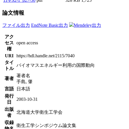
11-PS2-1_p27-30
pdf
328 KB
1,725
論文情報
ファイル出力
EndNote Basic出力
Mendeley出力
アク
セス
open access
権
URI
https://hdl.handle.net/2115/7040
タイ
バイオマスエネルギー利用の国際動向
トル
著者名
著者
手島, 肇
言語
日本語
発行
2003-10-31
日
出版
北海道大学衛生工学会
者
収録
衛生工学シンポジウム論文集
物名