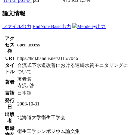
11-1-2_p61-64
pdf
475 KB
1,344
論文情報
ファイル出力
EndNote Basic出力
Mendeley出力
アク
セス
open access
権
URI
https://hdl.handle.net/2115/7046
タイ
合流式下水道改善における連続水質モニタリングに
トル
ついて
著者名
著者
寺沢, 啓
言語
日本語
発行
2003-10-31
日
出版
北海道大学衛生工学会
者
収録
衛生工学シンポジウム論文集
物名