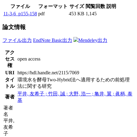
ファイル
フォーマット
サイズ
閲覧回数
説明
11-3-6_p155-158
pdf
453 KB
1,145
論文情報
ファイル出力
EndNote Basic出力
Mendeley出力
アク
セス
open access
権
URI
https://hdl.handle.net/2115/7069
タイ
環境水を酵母Two-Hybrid法へ適用するための前処理
トル
法に関する研究
平井, 友希子 ; 竹田, 誠 ; 大野, 浩一 ; 亀井, 翼 ; 眞柄, 泰
著者
基
著者
名
平井,
友希
子