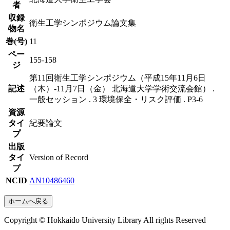
者
収録
衛生工学シンポジウム論文集
物名
巻(号)
11
ペー
155-158
ジ
第11回衛生工学シンポジウム（平成15年11月6日
記述
（木）-11月7日（金） 北海道大学学術交流会館） .
一般セッション . 3 環境保全・リスク評価 . P3-6
資源
タイ
紀要論文
プ
出版
タイ
Version of Record
プ
NCID
AN10486460
ホームへ戻る
Copyright © Hokkaido University Library All rights Reserved