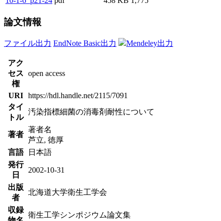
10-1-6_p21-24
pdf
458 KB
1,775
論文情報
ファイル出力
EndNote Basic出力
Mendeley出力
アク
セス
open access
権
URI
https://hdl.handle.net/2115/7091
タイ
汚染指標細菌の消毒剤耐性について
トル
著者名
著者
芦立, 徳厚
言語
日本語
発行
2002-10-31
日
出版
北海道大学衛生工学会
者
収録
衛生工学シンポジウム論文集
物名