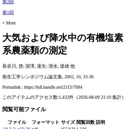
第2回
第1回
+ More
大気および降水中の有機塩素
系農薬類の測定
長谷川, 啓; 深澤, 達矢; 清水, 達雄 他
衛生工学シンポジウム論文集, 2002, 10, 33-36
Permalink : https://hdl.handle.net/2115/7094
このアイテムのアクセス数:
1,432
件
（
2026-08-09
21:10 集計
）
閲覧可能ファイル
ファイル
フォーマット
サイズ
閲覧回数
説明