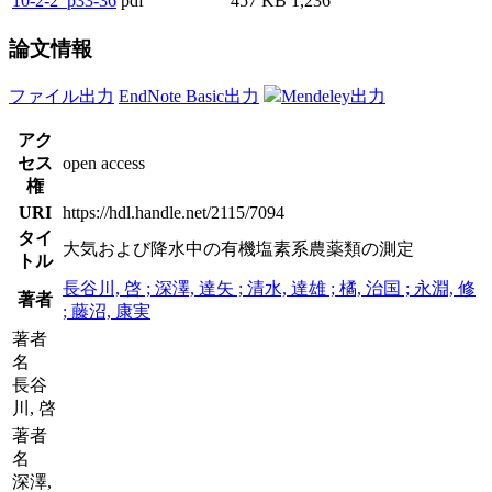
10-2-2_p33-36
pdf
457 KB
1,236
論文情報
ファイル出力
EndNote Basic出力
Mendeley出力
アク
セス
open access
権
URI
https://hdl.handle.net/2115/7094
タイ
大気および降水中の有機塩素系農薬類の測定
トル
長谷川, 啓 ; 深澤, 達矢 ; 清水, 達雄 ; 橘, 治国 ; 永淵, 修
著者
; 藤沼, 康実
著者
名
長谷
川, 啓
著者
名
深澤,