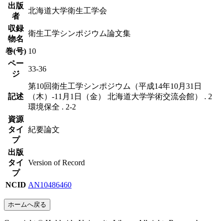
出版
北海道大学衛生工学会
者
収録
衛生工学シンポジウム論文集
物名
巻(号)
10
ペー
33-36
ジ
第10回衛生工学シンポジウム（平成14年10月31日
記述
（木）-11月1日（金） 北海道大学学術交流会館） . 2
環境保全 . 2-2
資源
タイ
紀要論文
プ
出版
タイ
Version of Record
プ
NCID
AN10486460
ホームへ戻る