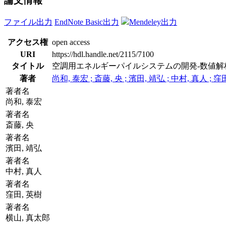
論文情報
ファイル出力
EndNote Basic出力
Mendeley出力
アクセス権
open access
URI
https://hdl.handle.net/2115/7100
タイトル
空調用エネルギーパイルシステムの開発-数値解
著者
尚和, 泰宏 ; 斎藤, 央 ; 濱田, 靖弘 ; 中村, 真人 ; 窪
著者名
尚和, 泰宏
著者名
斎藤, 央
著者名
濱田, 靖弘
著者名
中村, 真人
著者名
窪田, 英樹
著者名
横山, 真太郎