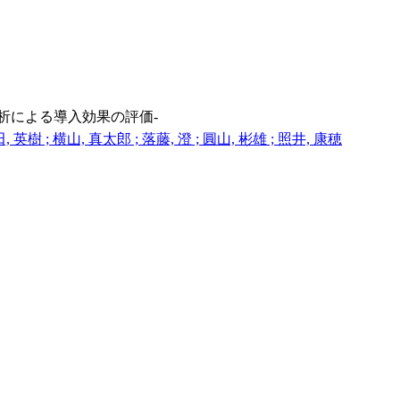
析による導入効果の評価-
田, 英樹 ; 横山, 真太郎 ; 落藤, 澄 ; 圓山, 彬雄 ; 照井, 康穂