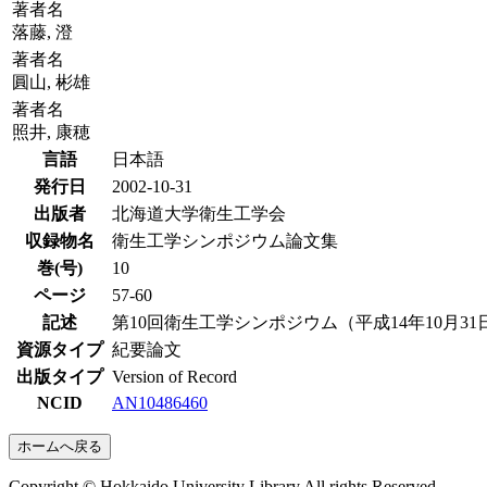
著者名
落藤, 澄
著者名
圓山, 彬雄
著者名
照井, 康穂
言語
日本語
発行日
2002-10-31
出版者
北海道大学衛生工学会
収録物名
衛生工学シンポジウム論文集
巻(号)
10
ページ
57-60
記述
第10回衛生工学シンポジウム（平成14年10月31日
資源タイプ
紀要論文
出版タイプ
Version of Record
NCID
AN10486460
ホームへ戻る
Copyright © Hokkaido University Library All rights Reserved