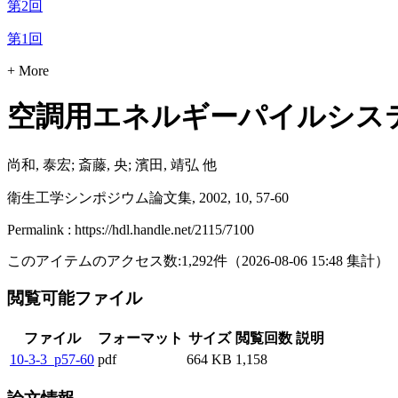
第2回
第1回
+ More
空調用エネルギーパイルシステ
尚和, 泰宏; 斎藤, 央; 濱田, 靖弘 他
衛生工学シンポジウム論文集, 2002, 10, 57-60
Permalink : https://hdl.handle.net/2115/7100
このアイテムのアクセス数:
1,292
件
（
2026-08-06
15:48 集計
）
閲覧可能ファイル
ファイル
フォーマット
サイズ
閲覧回数
説明
10-3-3_p57-60
pdf
664 KB
1,158