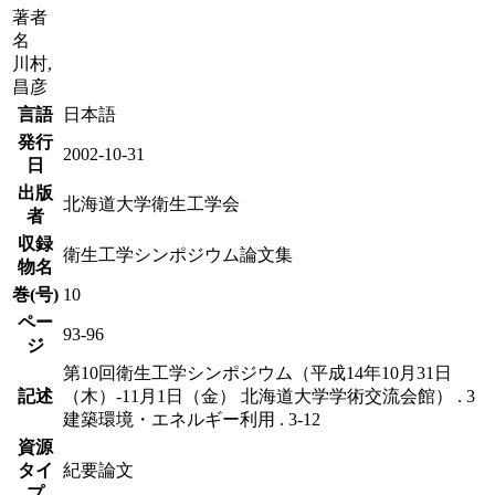
著者
名
川村,
昌彦
言語
日本語
発行
2002-10-31
日
出版
北海道大学衛生工学会
者
収録
衛生工学シンポジウム論文集
物名
巻(号)
10
ペー
93-96
ジ
第10回衛生工学シンポジウム（平成14年10月31日
記述
（木）-11月1日（金） 北海道大学学術交流会館） . 3
建築環境・エネルギー利用 . 3-12
資源
タイ
紀要論文
プ