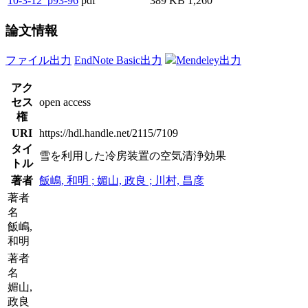
10-3-12_p93-96
pdf
389 KB
1,260
論文情報
ファイル出力
EndNote Basic出力
Mendeley出力
アク
セス
open access
権
URI
https://hdl.handle.net/2115/7109
タイ
雪を利用した冷房装置の空気清浄効果
トル
著者
飯嶋, 和明 ; 媚山, 政良 ; 川村, 昌彦
著者
名
飯嶋,
和明
著者
名
媚山,
政良