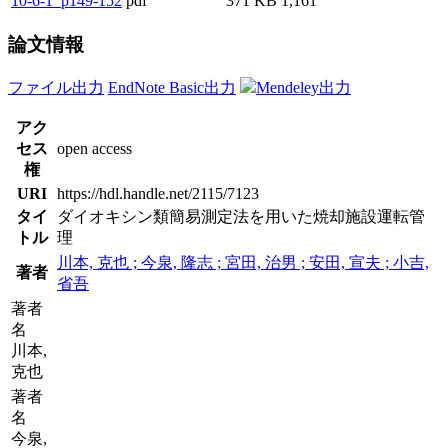
10-6-1_p149-152
pdf
371 KB
1,161
論文情報
ファイル出力
EndNote Basic出力
Mendeley出力
アク
セス
open access
権
URI
https://hdl.handle.net/2115/7123
タイ
ダイオキシン類簡易測定法を用いた焼却施設運転管
トル
理
川本, 克也 ; 今泉, 隆志 ; 宮田, 治男 ; 安田, 宣夫 ; 小吉,
著者
省吾
著者
名
川本,
克也
著者
名
今泉,