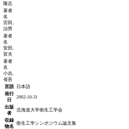
隆志
著者
名
宮田,
治男
著者
名
安田,
宣夫
著者
名
小吉,
省吾
言語
日本語
発行
2002-10-31
日
出版
北海道大学衛生工学会
者
収録
衛生工学シンポジウム論文集
物名