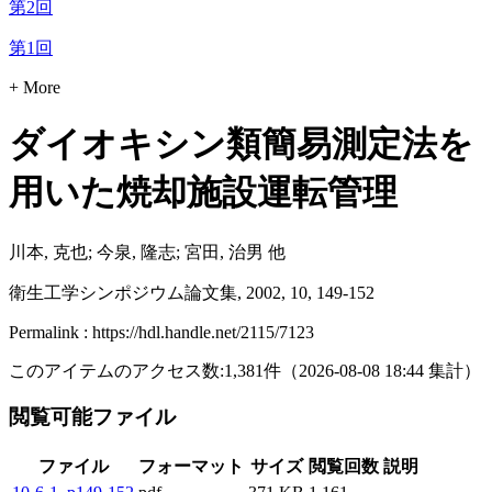
第2回
第1回
+ More
ダイオキシン類簡易測定法を
用いた焼却施設運転管理
川本, 克也; 今泉, 隆志; 宮田, 治男 他
衛生工学シンポジウム論文集, 2002, 10, 149-152
Permalink : https://hdl.handle.net/2115/7123
このアイテムのアクセス数:
1,381
件
（
2026-08-08
18:44 集計
）
閲覧可能ファイル
ファイル
フォーマット
サイズ
閲覧回数
説明