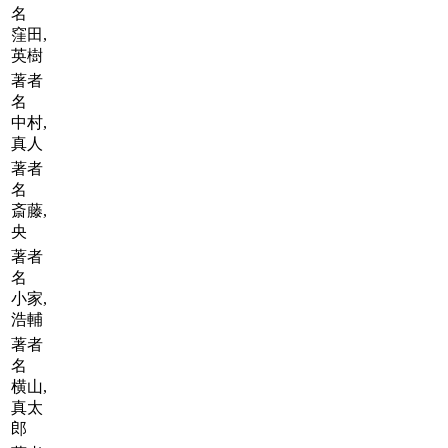
名
窪田,
英樹
著者
名
中村,
真人
著者
名
斎藤,
央
著者
名
小家,
浩輔
著者
名
横山,
真太
郎