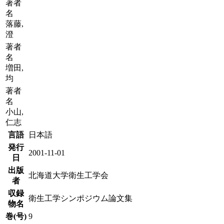
著者
名
落藤,
澄
著者
名
増田,
均
著者
名
小山,
仁志
言語
日本語
発行
2001-11-01
日
出版
北海道大学衛生工学会
者
収録
衛生工学シンポジウム論文集
物名
巻(号)
9