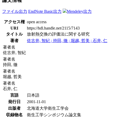
論文情報
ファイル出力
EndNote Basic出力
Mendeley出力
アクセス権
open access
URI
https://hdl.handle.net/2115/7143
タイトル
放射熱交換の評価法に関する研究
著者
佐古井, 智紀 ; 持田, 徹 ; 堀越, 哲美 ; 石井, 仁
著者名
佐古井, 智紀
著者名
持田, 徹
著者名
堀越, 哲美
著者名
石井, 仁
言語
日本語
発行日
2001-11-01
出版者
北海道大学衛生工学会
収録物名
衛生工学シンポジウム論文集