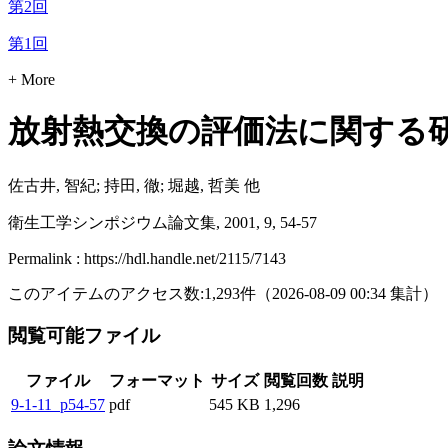
第2回
第1回
+ More
放射熱交換の評価法に関する
佐古井, 智紀; 持田, 徹; 堀越, 哲美 他
衛生工学シンポジウム論文集, 2001, 9, 54-57
Permalink : https://hdl.handle.net/2115/7143
このアイテムのアクセス数:
1,293
件
（
2026-08-09
00:34 集計
）
閲覧可能ファイル
ファイル
フォーマット
サイズ
閲覧回数
説明
9-1-11_p54-57
pdf
545 KB
1,296