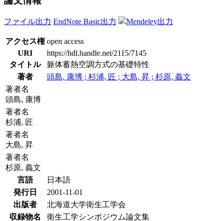
論文情報
ファイル出力
EndNote Basic出力
Mendeley出力
アクセス権
open access
URI
https://hdl.handle.net/2115/7145
タイトル
躯体蓄熱空調方式の基礎特性
著者
頭島, 康博 ; 杉浦, 匠 ; 大島, 昇 ; 杉原, 義文
著者名
頭島, 康博
著者名
杉浦, 匠
著者名
大島, 昇
著者名
杉原, 義文
言語
日本語
発行日
2001-11-01
出版者
北海道大学衛生工学会
収録物名
衛生工学シンポジウム論文集