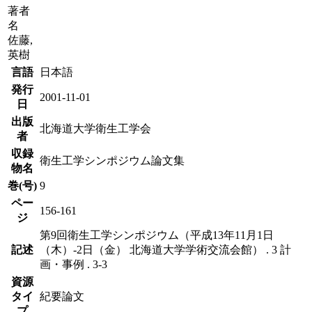
著者
名
佐藤,
英樹
言語
日本語
発行
2001-11-01
日
出版
北海道大学衛生工学会
者
収録
衛生工学シンポジウム論文集
物名
巻(号)
9
ペー
156-161
ジ
第9回衛生工学シンポジウム（平成13年11月1日
記述
（木）-2日（金） 北海道大学学術交流会館） . 3 計
画・事例 . 3-3
資源
タイ
紀要論文
プ