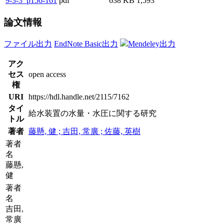
9-3-3_p156-161
pdf
638 KB
1,593
論文情報
ファイル出力
EndNote Basic出力
Mendeley出力
アク
セス
open access
権
URI
https://hdl.handle.net/2115/7162
タイ
給水装置の水量・水圧に関する研究
トル
著者
藤懸, 健 ; 吉田, 常廣 ; 佐藤, 英樹
著者
名
藤懸,
健
著者
名
吉田,
常廣