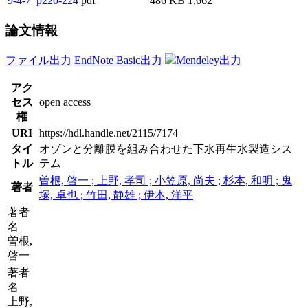
9-4-7_p220-224
pdf
486 KB
1,662
論文情報
ファイル出力
EndNote Basic出力
Mendeley出力
アク
セス
open access
権
URI
https://hdl.handle.net/2115/7174
タイ
オゾンと分離膜を組み合わせた下水再生水製造シス
トル
テム
曽根, 啓一 ; 上野, 孝司 ; 小笠原, 尚夫 ; 杉本, 和明 ; 鬼
著者
塚, 卓也 ; 竹田, 静雄 ; 伊本, 洋平
著者
名
曽根,
啓一
著者
名
上野,