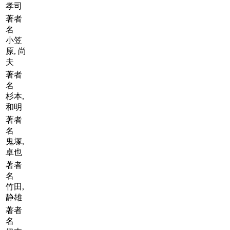
孝司
著者
名
小笠
原, 尚
夫
著者
名
杉本,
和明
著者
名
鬼塚,
卓也
著者
名
竹田,
静雄
著者
名