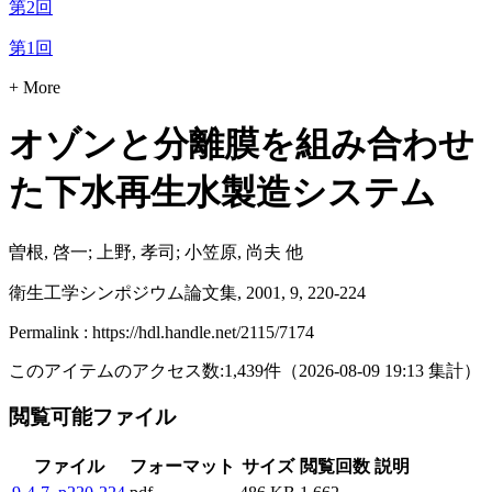
第2回
第1回
+ More
オゾンと分離膜を組み合わせ
た下水再生水製造システム
曽根, 啓一; 上野, 孝司; 小笠原, 尚夫 他
衛生工学シンポジウム論文集, 2001, 9, 220-224
Permalink : https://hdl.handle.net/2115/7174
このアイテムのアクセス数:
1,439
件
（
2026-08-09
19:13 集計
）
閲覧可能ファイル
ファイル
フォーマット
サイズ
閲覧回数
説明