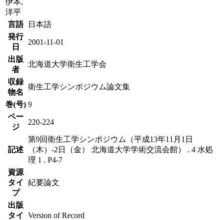
伊本,
洋平
言語
日本語
発行
2001-11-01
日
出版
北海道大学衛生工学会
者
収録
衛生工学シンポジウム論文集
物名
巻(号)
9
ペー
220-224
ジ
第9回衛生工学シンポジウム（平成13年11月1日
記述
（木）-2日（金） 北海道大学学術交流会館） . 4 水処
理 1 . P4-7
資源
タイ
紀要論文
プ
出版
タイ
Version of Record